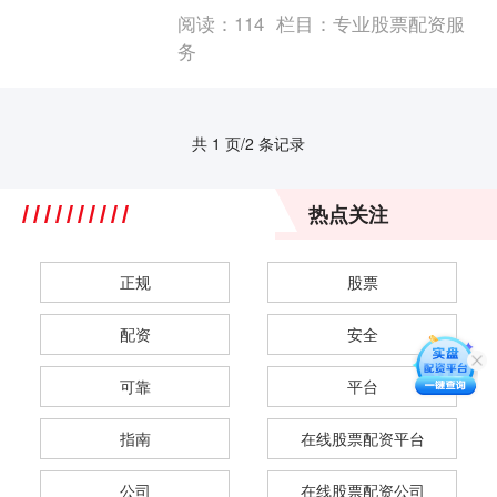
公司借款，放大自己的资金规模，从而提
阅读：
114
栏目：
专业股票配资服
高投资收益。 1.....
务
共 1 页/2 条记录
热点关注
正规
股票
配资
安全
可靠
平台
指南
在线股票配资平台
公司
在线股票配资公司