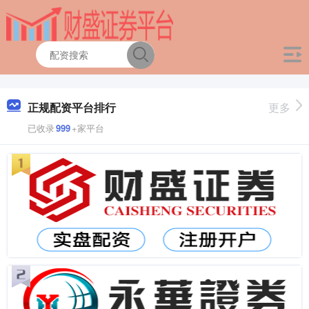
正规配资平台排行
更多
已收录
999
+家平台