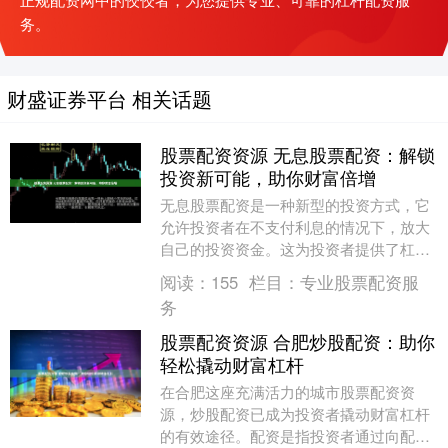
务。
财盛证券平台 相关话题
股票配资资源 无息股票配资：解锁
投资新可能，助你财富倍增
无息股票配资是一种新型的投资方式，它
允许投资者在不支付利息的情况下，放大
自己的投资资金。这为投资者提供了杠杆
作用，让他们能够以更少的资金投资于股
阅读：
155
栏目：
专业股票配资服
票市场，从而获得....
务
股票配资资源 合肥炒股配资：助你
轻松撬动财富杠杆
在合肥这座充满活力的城市股票配资资
源，炒股配资已成为投资者撬动财富杠杆
的有效途径。配资是指投资者通过向配资