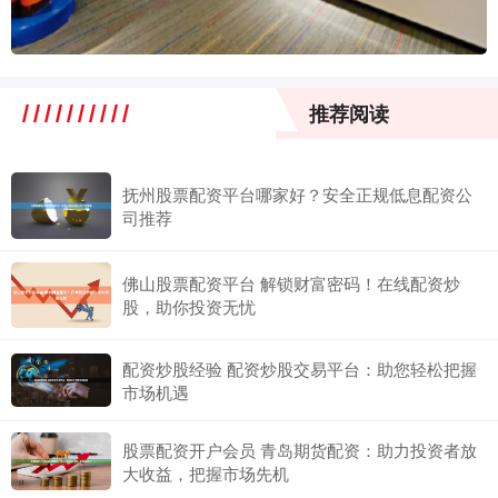
推荐阅读
抚州股票配资平台哪家好？安全正规低息配资公
司推荐
佛山股票配资平台 解锁财富密码！在线配资炒
股，助你投资无忧
配资炒股经验 配资炒股交易平台：助您轻松把握
市场机遇
股票配资开户会员 青岛期货配资：助力投资者放
大收益，把握市场先机