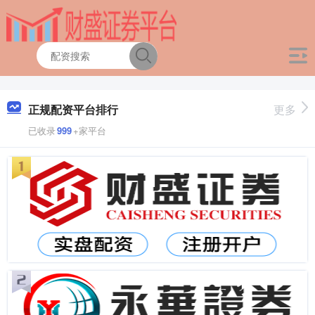
正规配资平台排行
更多
已收录
999
+家平台