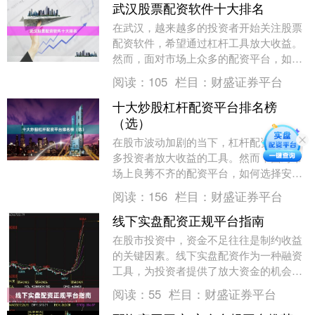
武汉股票配资软件十大排名
在武汉，越来越多的投资者开始关注股票
配资软件，希望通过杠杆工具放大收益。
然而，面对市场上众多的配资平台，如何
选择一款安全、稳定、费率合理的软件，
阅读：
105
栏目：
财盛证券平台
成为许多股民的核....
十大炒股杠杆配资平台排名榜
（选）
在股市波动加剧的当下，杠杆配资成为许
多投资者放大收益的工具。然而，面对市
场上良莠不齐的配资平台，如何选择安
全、合规、服务优质的平台成为关键。本
阅读：
156
栏目：
财盛证券平台
文将基于市场口碑、....
线下实盘配资正规平台指南
在股市投资中，资金不足往往是制约收益
的关键因素。线下实盘配资作为一种融资
工具，为投资者提供了放大资金的机会。
然而，市场上配资平台鱼龙混杂，如何选
阅读：
55
栏目：
财盛证券平台
择正规平台成为投....