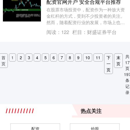
配资官网开户 安全合规平台推荐
在股票市场投资中，配资作为一种放大资
金杠杆的方式，受到不少投资者的关注。
然而，随着配资行业的发展，市场上也出
现了良莠不齐的平台。对于投资者而言正
阅读：
122
栏目：
财盛证券平台
规配资网，选择一....
共
首
1
2
3
4
5
6
7
8
9
10
11
下
末
17
页
一
页
页
页
19
条
记
录
热点关注
配资
炒股