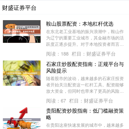
财盛证券平台
鞍山股票配资：本地杠杆优选
在东北老工业基地的振兴浪潮中，鞍山作
为辽宁的重要工业城市，其金融市场的活
跃度正逐步提升。对于本地投资者而言，
股票配资作为一种放大资金使用效率的工
阅读：
188
栏目：
财盛证券平台
具，正受到越来越....
石家庄炒股配资指南：正规平台与
风险提示
随着股市的波动，越来越多的石家庄投资
者开始关注配资这一杠杆工具。配资能够
放大资金，但同时也带来了更高的风险。
本文将为您详细解析石家庄配资市场的现
阅读：
67
栏目：
财盛证券平台
状、如何选择正规....
贵阳配资炒股指南：低门槛融资策
略
在贵阳这座快速发展的城市中，越来越多