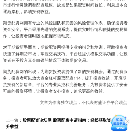
市场行情灵活调整配资规模。缺点是如果配资时间较长，利息成本会
逐渐累积，影响投资收益。
期货配资网拥有专业的风控团队和完善的风险管理体系，确保投资者
资金安全。平台采用先进的交易系统，提供实时行情和便捷的交易操
作，让投资者随时随地把握市场动态。
对于期货新手而言，期货配资网提供专业的指导和培训，帮助投资者
快速了解期货市场，掌握交易技巧。平台还提供模拟交易功能，让投
资者在不投入真金白银的情况下体验期货交易。
期货配资网的出现，为期货投资者提供了新的投资机会。通过配资服
务，投资者可以放大资金杠杆股票配资114，提升投资收益，开启期
货投资的新篇章。平台的专业风控和完善服务，为投资者提供了安全
可靠的投资环境，让投资者安心投资，追求更高的收益。
文章为作者独立观点，不代表财盛证券平台观点
上一篇：
股票配资论坛网 股票配资申请指南：轻松获取资金，提
升收益