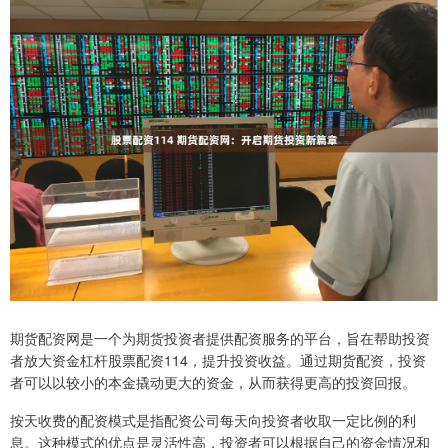
期货配资网是一个为期货投资者提供配资服务的平台，旨在帮助投资
者放大资金杠杆股票配资114，提升投资收益。通过期货配资，投资
者可以以较小的本金撬动更大的资金，从而获得更高的投资回报。
按天收费的配资模式是指配资公司每天向投资者收取一定比例的利
息。这种模式的优点是灵活性高，投资者可以根据自己的资金情况和