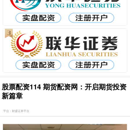
股票配资114 期货配资网：开启期货投资
新篇章
平台：财盛证券平台