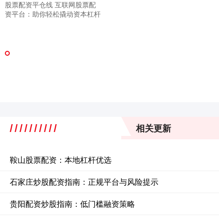
股票配资平仓线 互联网股票配
资平台：助你轻松撬动资本杠杆
相关更新
鞍山股票配资：本地杠杆优选
石家庄炒股配资指南：正规平台与风险提示
贵阳配资炒股指南：低门槛融资策略