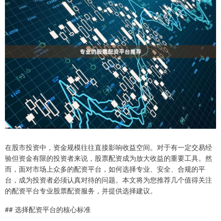
在股市投资中，资金规模往往直接影响收益空间。对于有一定交易经
验但资金有限的投资者来说，股票配资成为放大收益的重要工具。然
而，面对市场上众多的配资平台，如何选择专业、安全、合规的平
台，成为投资者必须认真对待的问题。本文将为您推荐几个值得关注
的配资平台专业股票配资服务，并提供选择建议。
## 选择配资平台的核心标准