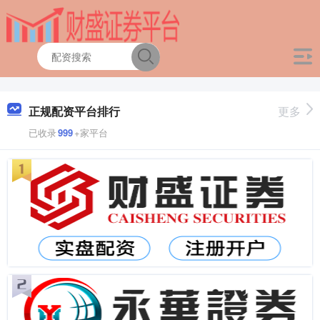
正规配资平台排行
更多
已收录
999
+家平台