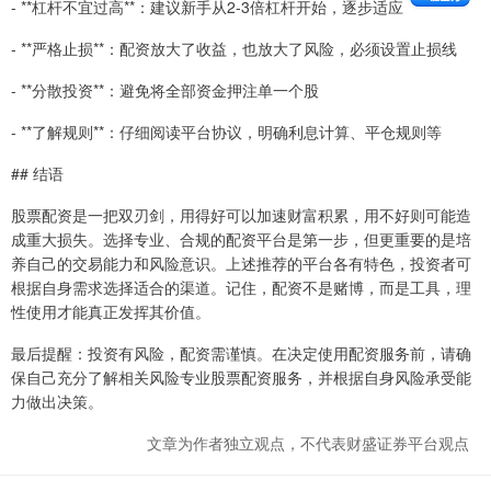
- **杠杆不宜过高**：建议新手从2-3倍杠杆开始，逐步适应
- **严格止损**：配资放大了收益，也放大了风险，必须设置止损线
- **分散投资**：避免将全部资金押注单一个股
- **了解规则**：仔细阅读平台协议，明确利息计算、平仓规则等
## 结语
股票配资是一把双刃剑，用得好可以加速财富积累，用不好则可能造
成重大损失。选择专业、合规的配资平台是第一步，但更重要的是培
养自己的交易能力和风险意识。上述推荐的平台各有特色，投资者可
根据自身需求选择适合的渠道。记住，配资不是赌博，而是工具，理
性使用才能真正发挥其价值。
最后提醒：投资有风险，配资需谨慎。在决定使用配资服务前，请确
保自己充分了解相关风险专业股票配资服务，并根据自身风险承受能
力做出决策。
文章为作者独立观点，不代表财盛证券平台观点