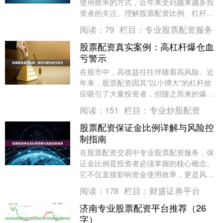
使用效率的方式，近年来受到越来越多投
资者的关注。理解股票配资比例、杠杆倍
数及其背后的风险控制策略，是每一位参
阅读：
79
栏目：
专业股票配资服务
与配资的投资者必....
股票配资真实案例：高杠杆爆仓血
亏警示
在股市中，高收益往往伴随着高风险。近
年来，股票配资因其“以小博大”的杠杆效
应吸引了大量投资者，但随之而来的爆仓
悲剧也层出不穷。本文通过一个真实的股
阅读：
151
栏目：
专业炒股配资
票配资案例，揭....
股票配资保证金比例详解与风险控
制指南
在股票配资交易中专业股票配资服务，保
证金比例是投资者必须掌握的核心概念。
它不仅直接影响资金使用效率，更是风险
控制的关键指标。本文将详细解析保证金
阅读：
178
栏目：
财盛证券平台
比例的计算方式、....
济南专业股票配资平台推荐（26
字）