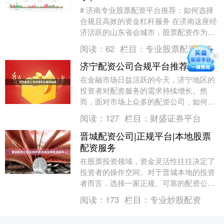
# 济南专业股票配资平台推荐：如何选择
合规且高效的资金杠杆服务 在济南这座经
济活跃的山东省会城市，股票配资作为一
种放大投资资金的方式，正受到越来越多
阅读：
62
栏目：
专业股票配资服务
投资者的关注....
济宁配资公司合规平台推荐指南
在金融市场日益活跃的今天，济宁地区的
投资者对配资服务的需求持续增长。然
而，面对市场上众多的配资公司，如何选
择一家合规、安全、透明的平台成为投资
阅读：
127
栏目：
财盛证券平台
者最关心的问题。本....
晋城配资公司|正规平台|本地股票
配资服务
在股票投资领域，资金灵活性往往决定了
投资者的操作空间。对于晋城本地的投资
者而言，选择一家正规、可靠的配资公司
至关重要。本文将围绕“晋城配资公司”“正
阅读：
173
栏目：
专业炒股配资
规平台”“本....