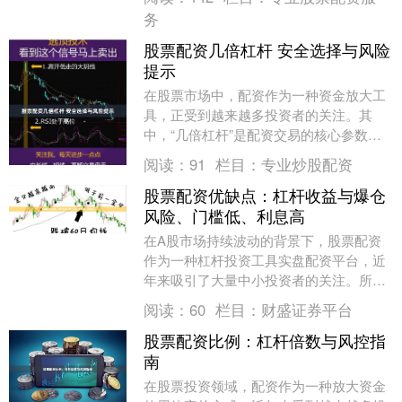
至关重要。本文将....
务
股票配资几倍杠杆 安全选择与风险
提示
在股票市场中，配资作为一种资金放大工
具，正受到越来越多投资者的关注。其
中，“几倍杠杆”是配资交易的核心参数，
直接关系到收益与风险的平衡。本文将围
阅读：
91
栏目：
专业炒股配资
绕股票配资的杠杆....
股票配资优缺点：杠杆收益与爆仓
风险、门槛低、利息高
在A股市场持续波动的背景下，股票配资
作为一种杠杆投资工具实盘配资平台，近
年来吸引了大量中小投资者的关注。所谓
股票配资，是指投资者向配资公司缴纳一
阅读：
60
栏目：
财盛证券平台
定比例的保证金，....
股票配资比例：杠杆倍数与风控指
南
在股票投资领域，配资作为一种放大资金