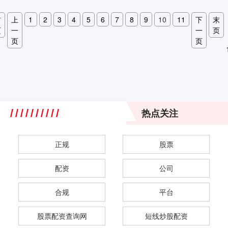
首
上
1
2
3
4
5
6
7
8
9
10
11
下
末
页
一
一
页
页
页
热点关注
正规
股票
配资
公司
合规
平台
股票配资查询网
短线炒股配资